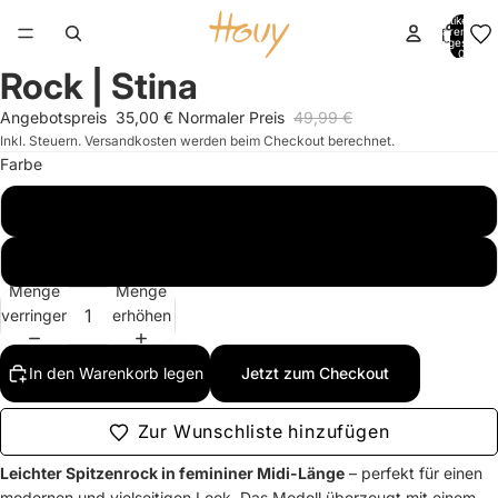
Artikel im
Warenkorb
insgesamt:
0
Rock | Stina
Bild
im
Angebotspreis
35,00 €
Normaler Preis
49,99 €
Vollbildmodus
Inkl. Steuern. Versandkosten werden beim Checkout berechnet.
öffnen
Farbe
weiß
gelb
Menge
Menge
verringern
erhöhen
In den Warenkorb legen
Jetzt zum Checkout
Zur Wunschliste hinzufügen
Leichter Spitzenrock in femininer Midi-Länge
– perfekt für einen
modernen und vielseitigen Look. Das Modell überzeugt mit einem