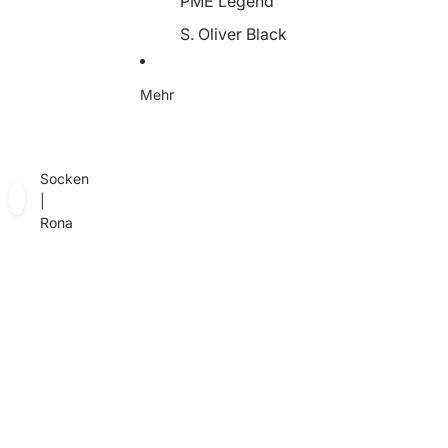
PME Legend
S. Oliver Black
Someday
Mehr
Soyaconcept
Street One
Tamaris
Socken
YaYa
|
Rona