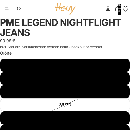
Artikel im
Warenkorb
insgesamt:
0
PME LEGEND NIGHTFLIGHT
Bild
Bild
im
im
JEANS
Vollbildmodus
Vollbildmodus
öffnen
öffnen
99,95 €
Inkl. Steuern. Versandkosten werden beim Checkout berechnet.
Größe
32/30
33/30
36/30
38/30
31/32