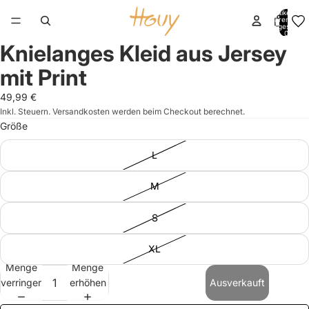
Artikel im
Warenkorb
insgesamt:
0
Knielanges Kleid aus Jersey
Bild
Bild
Bild
Bild
Bild
Bild
Bild
im
im
im
im
im
im
im
mit Print
Vollbildmodus
Vollbildmodus
Vollbildmodus
Vollbildmodus
Vollbildmodus
Vollbildmodus
Vollbildmodus
öffnen
öffnen
öffnen
öffnen
öffnen
öffnen
öffnen
49,99 €
Inkl. Steuern. Versandkosten werden beim Checkout berechnet.
Größe
L
M
S
XL
Menge
Menge
verringern
erhöhen
Ausverkauft