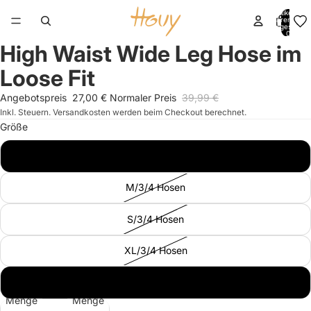
Artikel im
Warenkorb
insgesamt:
0
High Waist Wide Leg Hose im
Bild
Bild
Bild
Bild
Bild
Bild
Bild
im
im
im
im
im
im
im
Loose Fit
Vollbildmodus
Vollbildmodus
Vollbildmodus
Vollbildmodus
Vollbildmodus
Vollbildmodus
Vollbildmodus
öffnen
öffnen
öffnen
öffnen
öffnen
öffnen
öffnen
Angebotspreis
27,00 €
Normaler Preis
39,99 €
Inkl. Steuern. Versandkosten werden beim Checkout berechnet.
Größe
L/3/4 Hosen
M/3/4 Hosen
S/3/4 Hosen
XL/3/4 Hosen
XS/3/4 Hosen
Menge
Menge