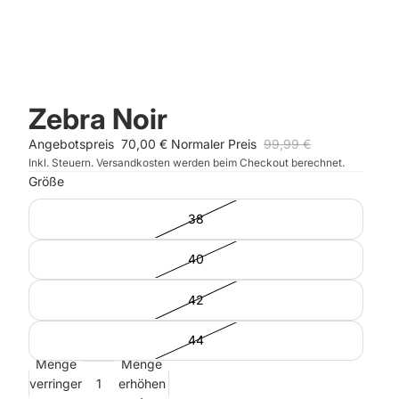
Zebra Noir
Angebotspreis
70,00 €
Normaler Preis
99,99 €
Inkl. Steuern. Versandkosten werden beim Checkout berechnet.
Größe
38
40
42
44
Menge
Menge
verringern
erhöhen