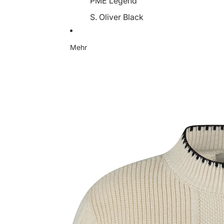
PME Legend
S. Oliver Black
Someday
Mehr
Soyaconcept
Street One
Tamaris
YaYa