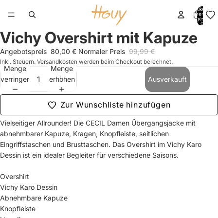
Artikel im
Warenkorb
insgesamt:
0
Vichy Overshirt mit Kapuze
Bild
Bild
Bild
Bild
Bild
Bild
Bild
Bild
Bild
Bild
im
im
im
im
im
im
im
im
im
im
Angebotspreis
80,00 €
Normaler Preis
99,99 €
Vollbildmodus
Vollbildmodus
Vollbildmodus
Vollbildmodus
Vollbildmodus
Vollbildmodus
Vollbildmodus
Vollbildmodus
Vollbildmodus
Vollbildmodus
Inkl. Steuern. Versandkosten werden beim Checkout berechnet.
öffnen
öffnen
öffnen
öffnen
öffnen
öffnen
öffnen
öffnen
öffnen
öffnen
Menge
Menge
verringern
erhöhen
Ausverkauft
Zur Wunschliste hinzufügen
Vielseitiger Allrounder! Die CECIL Damen Übergangsjacke mit
abnehmbarer Kapuze, Kragen, Knopfleiste, seitlichen
Eingriffstaschen und Brusttaschen. Das Overshirt im Vichy Karo
Dessin ist ein idealer Begleiter für verschiedene Saisons.
Overshirt
Vichy Karo Dessin
Abnehmbare Kapuze
Knopfleiste