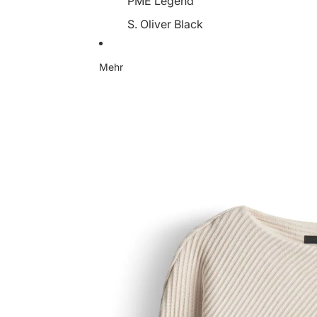
PME Legend
S. Oliver Black
Someday
Mehr
Soyaconcept
Street One
Tamaris
YaYa