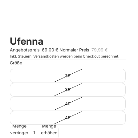
Ufenna
Angebotspreis
69,00 €
Normaler Preis
79,99 €
Inkl. Steuern. Versandkosten werden beim Checkout berechnet.
Größe
36
38
40
42
Menge
Menge
verringern
erhöhen