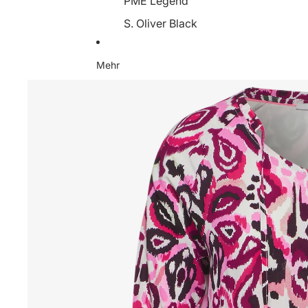
PME Legend
S. Oliver Black
Someday
Mehr
Soyaconcept
Street One
Tamaris
YaYa