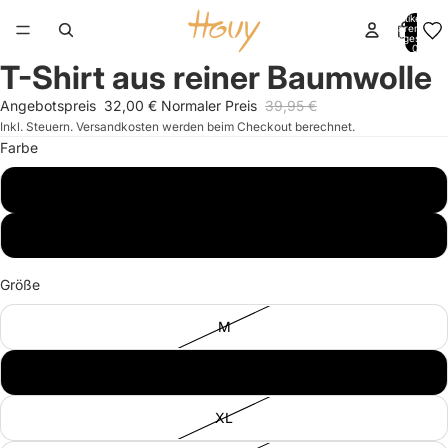
Artikel im
Warenkorb
insgesamt:
0
T-Shirt aus reiner Baumwolle
Bild
Bild
Bild
Bild
im
im
im
im
Angebotspreis
32,00 €
Normaler Preis
39,95 €
Vollbildmodus
Vollbildmodus
Vollbildmodus
Vollbildmodus
Inkl. Steuern. Versandkosten werden beim Checkout berechnet.
öffnen
öffnen
öffnen
öffnen
Farbe
asphalt
dark brown
Größe
M
L
XL