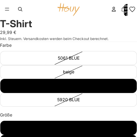
Artikel im
Warenkorb
insgesamt:
0
T-Shirt
Bild
Bild
Bild
Bild
im
im
im
im
29,99 €
Vollbildmodus
Vollbildmodus
Vollbildmodus
Vollbildmodus
Inkl. Steuern. Versandkosten werden beim Checkout berechnet.
öffnen
öffnen
öffnen
öffnen
Farbe
5061 BLUE
beige
0100 WHITE
5920 BLUE
Größe
S