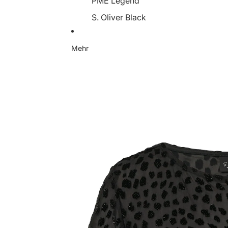
PME Legend
S. Oliver Black
Someday
Mehr
Soyaconcept
Street One
Tamaris
YaYa