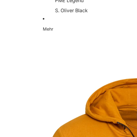
PME Legend
S. Oliver Black
Someday
Mehr
Soyaconcept
Street One
Tamaris
YaYa