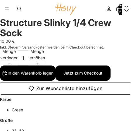
Artikel im
Warenkorb
insgesamt:
0
Structure Slinky 1/4 Crew
Bild
im
Sock
Vollbildmodus
öffnen
10,00 €
Inkl. Steuern. Versandkosten werden beim Checkout berechnet.
Menge
Menge
verringern
erhöhen
In den Warenkorb legen
Jetzt zum Checkout
Zur Wunschliste hinzufügen
Farbe
Green
Größe
36-40