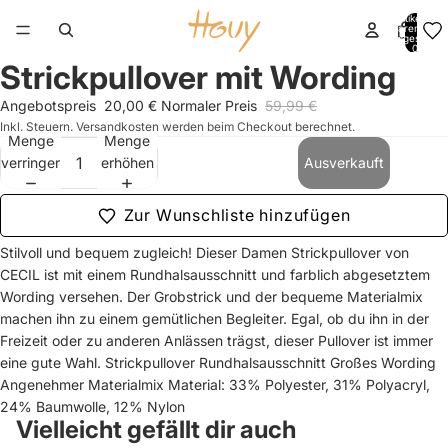
Artikel im
Warenkorb
insgesamt:
0
Strickpullover mit Wording
Bild
Bild
Bild
Bild
Bild
Bild
im
im
im
im
im
im
Angebotspreis
20,00 €
Normaler Preis
59,99 €
Vollbildmodus
Vollbildmodus
Vollbildmodus
Vollbildmodus
Vollbildmodus
Vollbildmodus
Inkl. Steuern. Versandkosten werden beim Checkout berechnet.
öffnen
öffnen
öffnen
öffnen
öffnen
öffnen
Menge
Menge
verringern
erhöhen
Ausverkauft
Zur Wunschliste hinzufügen
Stilvoll und bequem zugleich! Dieser Damen Strickpullover von
CECIL ist mit einem Rundhalsausschnitt und farblich abgesetztem
Wording versehen. Der Grobstrick und der bequeme Materialmix
machen ihn zu einem gemütlichen Begleiter. Egal, ob du ihn in der
Freizeit oder zu anderen Anlässen trägst, dieser Pullover ist immer
eine gute Wahl. Strickpullover Rundhalsausschnitt Großes Wording
Angenehmer Materialmix Material: 33% Polyester, 31% Polyacryl,
24% Baumwolle, 12% Nylon
Vielleicht gefällt dir auch