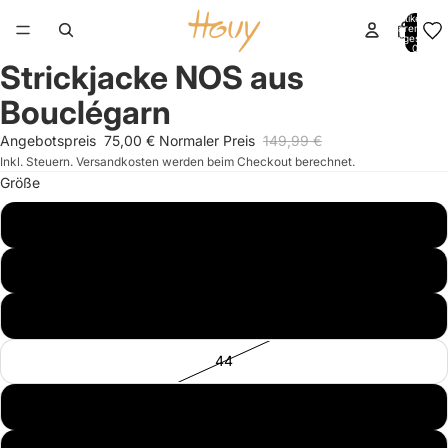
Artikel im
Warenkorb
insgesamt:
0
Strickjacke NOS aus
Bild
Bild
im
im
Bouclégarn
Vollbildmodus
Vollbildmodus
öffnen
öffnen
Angebotspreis
75,00 €
Normaler Preis
149,99 €
Inkl. Steuern. Versandkosten werden beim Checkout berechnet.
Größe
38
40
42
44
46