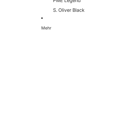
PME Legend
S. Oliver Black
Someday
Mehr
Soyaconcept
Street One
Tamaris
YaYa