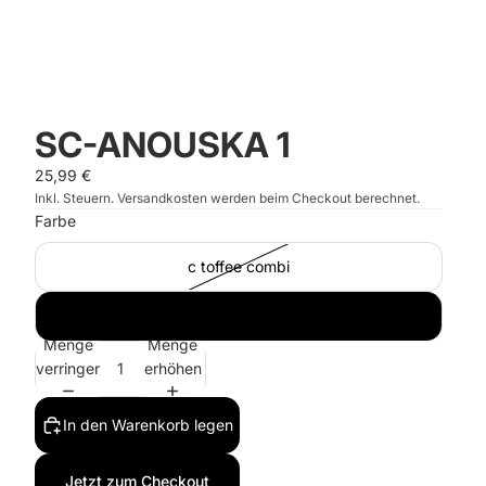
SC-ANOUSKA 1
25,99 €
Inkl. Steuern. Versandkosten werden beim Checkout berechnet.
Farbe
c toffee combi
c black combi
Menge
Menge
verringern
erhöhen
In den Warenkorb legen
Jetzt zum Checkout