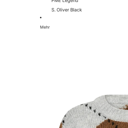
PME Legend
S. Oliver Black
Someday
Mehr
Soyaconcept
Street One
Tamaris
YaYa