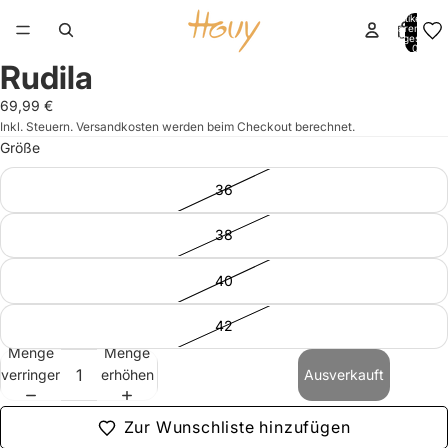
Artikel im
Warenkorb
insgesamt:
0
Rudila
Bild
Bild
Bild
Bild
im
im
im
im
69,99 €
Vollbildmodus
Vollbildmodus
Vollbildmodus
Vollbildmodus
Inkl. Steuern. Versandkosten werden beim Checkout berechnet.
öffnen
öffnen
öffnen
öffnen
Größe
36
38
40
42
Menge
Menge
verringern
erhöhen
Ausverkauft
Zur Wunschliste hinzufügen