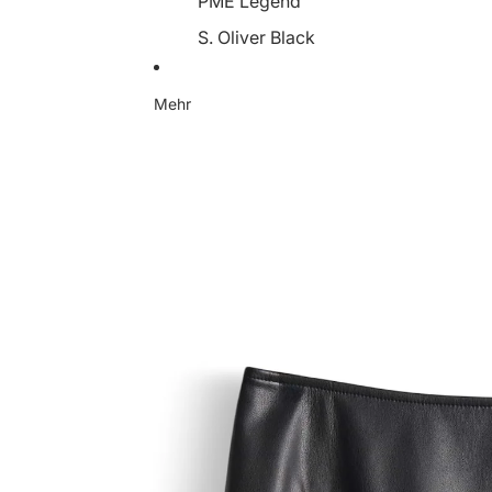
PME Legend
S. Oliver Black
Someday
Mehr
Soyaconcept
Street One
Tamaris
YaYa