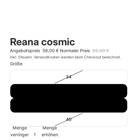
Reana cosmic
Angebotspreis
59,00 €
Normaler Preis
69,99 €
Inkl. Steuern. Versandkosten werden beim Checkout berechnet.
Größe
34
36
38
40
Menge
Menge
verringern
erhöhen