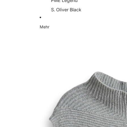
PME Legend
S. Oliver Black
Someday
Mehr
Soyaconcept
Street One
Tamaris
YaYa