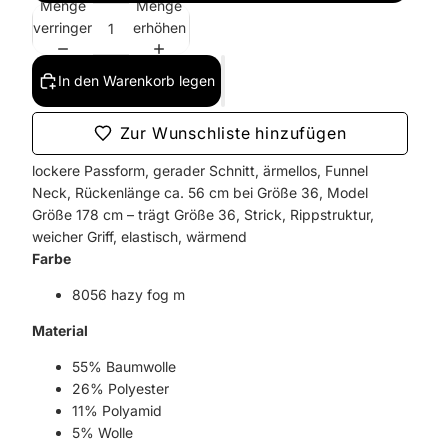
Menge
Menge
verringern
erhöhen
In den Warenkorb legen
Zur Wunschliste hinzufügen
lockere Passform, gerader Schnitt, ärmellos, Funnel
Neck, Rückenlänge ca. 56 cm bei Größe 36, Model
Größe 178 cm – trägt Größe 36, Strick, Rippstruktur,
weicher Griff, elastisch, wärmend
Farbe
8056 hazy fog m
Material
55% Baumwolle
26% Polyester
11% Polyamid
5% Wolle