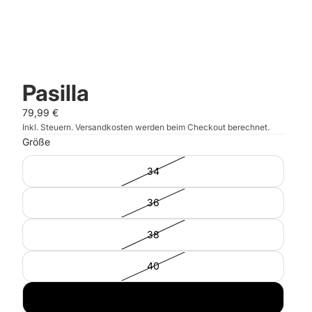
Pasilla
79,99 €
Inkl. Steuern. Versandkosten werden beim Checkout berechnet.
Größe
34
36
38
40
42