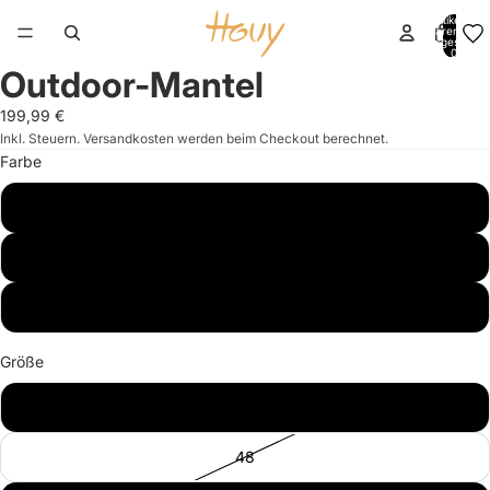
Artikel im
Warenkorb
insgesamt:
0
Outdoor-Mantel
Bild
Bild
Bild
Bild
im
im
im
im
199,99 €
Vollbildmodus
Vollbildmodus
Vollbildmodus
Vollbildmodus
Inkl. Steuern. Versandkosten werden beim Checkout berechnet.
öffnen
öffnen
öffnen
öffnen
Farbe
beige
braun
grau
Größe
56
48