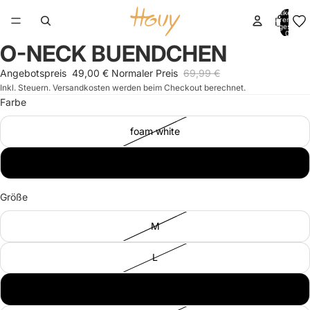
Artikel im
Warenkorb
insgesamt:
0
O-NECK BUENDCHEN
Bild
Bild
Bild
Bild
im
im
im
im
Angebotspreis
49,00 €
Normaler Preis
69,99 €
Vollbildmodus
Vollbildmodus
Vollbildmodus
Vollbildmodus
Inkl. Steuern. Versandkosten werden beim Checkout berechnet.
öffnen
öffnen
öffnen
öffnen
Farbe
foam white
swedish blue
Größe
M
L
XL