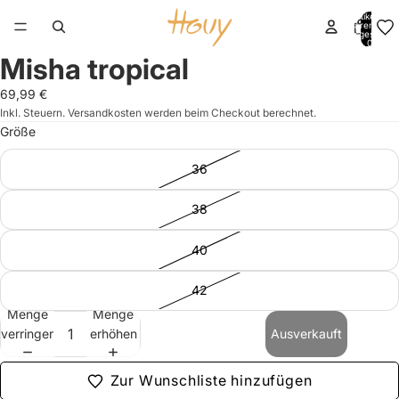
Artikel im
Warenkorb
insgesamt:
0
Misha tropical
Bild
Bild
Bild
Bild
im
im
im
im
69,99 €
Vollbildmodus
Vollbildmodus
Vollbildmodus
Vollbildmodus
Inkl. Steuern. Versandkosten werden beim Checkout berechnet.
öffnen
öffnen
öffnen
öffnen
Größe
36
38
40
42
Menge
Menge
verringern
erhöhen
Ausverkauft
Zur Wunschliste hinzufügen