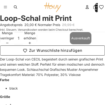
Artikel im
Warenkorb
insgesamt:
0
Loop-Schal mit Print
Bild
Bild
Bild
Bild
Bild
Bild
im
im
im
im
im
im
Angebotspreis
20,00 €
Normaler Preis
29,99 €
Vollbildmodus
Vollbildmodus
Vollbildmodus
Vollbildmodus
Vollbildmodus
Vollbildmodus
Inkl. Steuern. Versandkosten werden beim Checkout berechnet.
öffnen
öffnen
öffnen
öffnen
öffnen
öffnen
Menge
Menge
verringern
erhöhen
Ausverkauft
Zur Wunschliste hinzufügen
Der Loop-Schal von CECIL begeistert durch seinen grafischen Print
und seinen weichen Stoff. Perfekt für einen modischen und dennoch
bequemen Look. Schlauchschal Grafisches Muster Angenehmer
Tragekomfort Material: 70% Polyester, 30% Viskose
Farbe
black
Größe