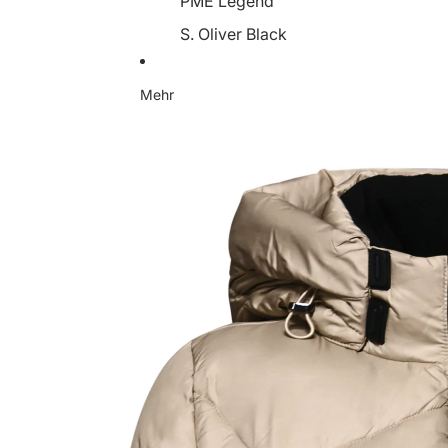
PME Legend
S. Oliver Black
Someday
Mehr
Soyaconcept
Street One
Tamaris
YaYa