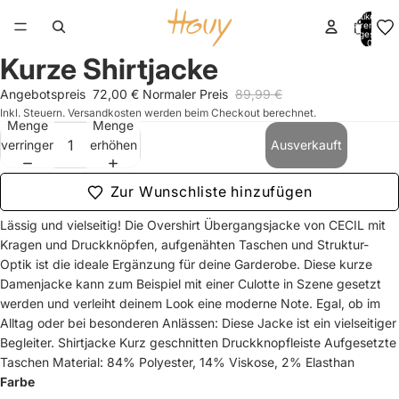
Artikel im
Warenkorb
insgesamt:
0
Kurze Shirtjacke
Bild
Bild
Bild
Bild
Bild
Bild
Bild
Bild
Bild
Bild
Bild
Bild
im
im
im
im
im
im
im
im
im
im
im
im
Angebotspreis
72,00 €
Normaler Preis
89,99 €
Vollbildmodus
Vollbildmodus
Vollbildmodus
Vollbildmodus
Vollbildmodus
Vollbildmodus
Vollbildmodus
Vollbildmodus
Vollbildmodus
Vollbildmodus
Vollbildmodus
Vollbildmodus
Inkl. Steuern. Versandkosten werden beim Checkout berechnet.
öffnen
öffnen
öffnen
öffnen
öffnen
öffnen
öffnen
öffnen
öffnen
öffnen
öffnen
öffnen
Menge
Menge
verringern
erhöhen
Ausverkauft
Zur Wunschliste hinzufügen
Lässig und vielseitig! Die Overshirt Übergangsjacke von CECIL mit
Kragen und Druckknöpfen, aufgenähten Taschen und Struktur-
Optik ist die ideale Ergänzung für deine Garderobe. Diese kurze
Damenjacke kann zum Beispiel mit einer Culotte in Szene gesetzt
werden und verleiht deinem Look eine moderne Note. Egal, ob im
Alltag oder bei besonderen Anlässen: Diese Jacke ist ein vielseitiger
Begleiter. Shirtjacke Kurz geschnitten Druckknopfleiste Aufgesetzte
Taschen Material: 84% Polyester, 14% Viskose, 2% Elasthan
Farbe