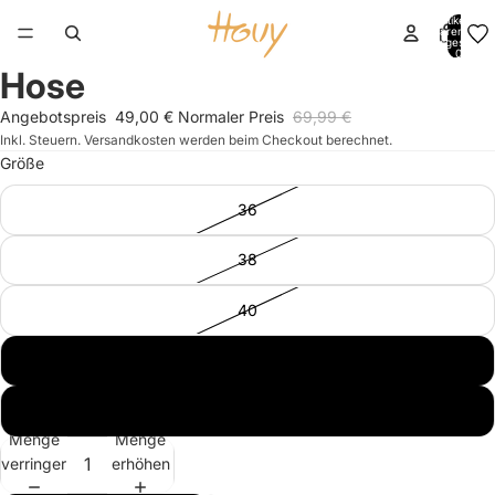
Artikel im
Warenkorb
insgesamt:
0
Hose
Bild
im
Angebotspreis
49,00 €
Normaler Preis
69,99 €
Vollbildmodus
Inkl. Steuern. Versandkosten werden beim Checkout berechnet.
öffnen
Größe
36
38
40
42
44
Menge
Menge
verringern
erhöhen