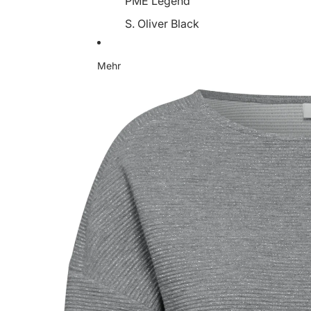
PME Legend
S. Oliver Black
Someday
Mehr
Soyaconcept
Street One
Tamaris
YaYa