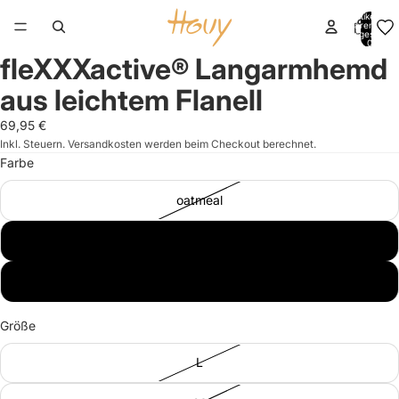
Artikel im
Warenkorb
insgesamt:
0
fleXXXactive® Langarmhemd
Bild
Bild
Bild
Bild
im
im
im
im
aus leichtem Flanell
Vollbildmodus
Vollbildmodus
Vollbildmodus
Vollbildmodus
öffnen
öffnen
öffnen
öffnen
69,95 €
Inkl. Steuern. Versandkosten werden beim Checkout berechnet.
Farbe
oatmeal
burned yellow
orange
Größe
L