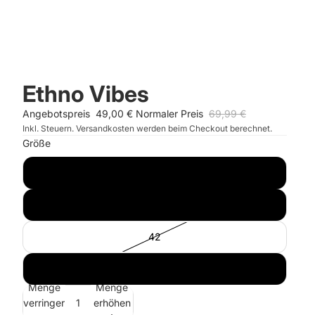
Ethno Vibes
Angebotspreis
49,00 €
Normaler Preis
69,99 €
Inkl. Steuern. Versandkosten werden beim Checkout berechnet.
Größe
38
40
42
44
Menge
Menge
verringern
erhöhen