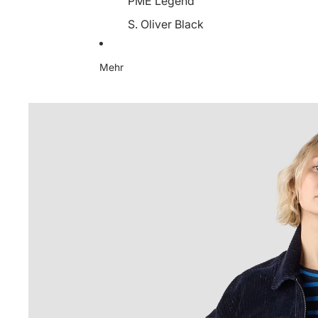
PME Legend
S. Oliver Black
Someday
Mehr
Soyaconcept
Street One
Tamaris
YaYa