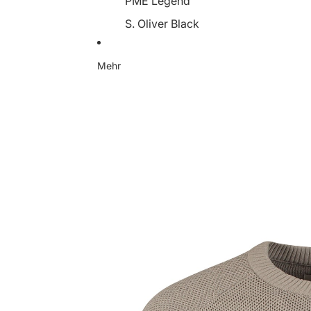
PME Legend
S. Oliver Black
Someday
Mehr
Soyaconcept
Street One
Tamaris
YaYa