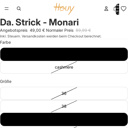
Artikel im
Warenkorb
insgesamt:
0
Da. Strick - Monari
Bild
Bild
Bild
Bild
Bild
Bild
im
im
im
im
im
im
Angebotspreis
49,00 €
Normaler Preis
89,99 €
Vollbildmodus
Vollbildmodus
Vollbildmodus
Vollbildmodus
Vollbildmodus
Vollbildmodus
Inkl. Steuern. Versandkosten werden beim Checkout berechnet.
öffnen
öffnen
öffnen
öffnen
öffnen
öffnen
Farbe
bordeaux
cashmere
Größe
36
38
40