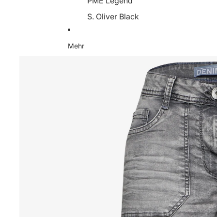
PME Legend
S. Oliver Black
Someday
Mehr
Soyaconcept
Street One
Tamaris
YaYa