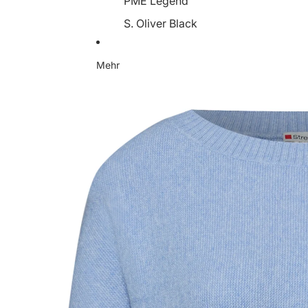
PME Legend
S. Oliver Black
Someday
Mehr
Soyaconcept
Street One
Tamaris
YaYa