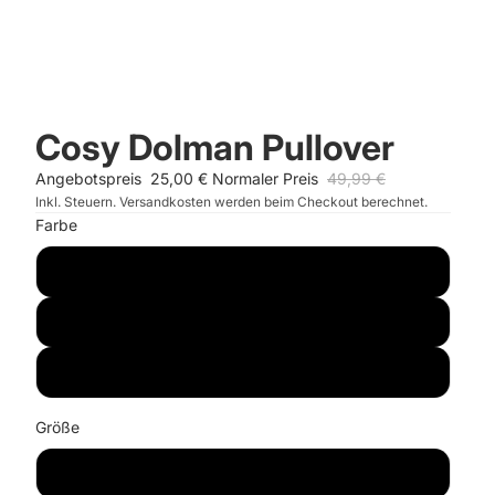
Cosy Dolman Pullover
Angebotspreis
25,00 €
Normaler Preis
49,99 €
Inkl. Steuern. Versandkosten werden beim Checkout berechnet.
Farbe
frosted blue mel.
jazz berry
pelican grey mel.
Größe
36