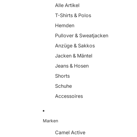
Alle Artikel
Taschen
T-Shirts & Polos
Gürtel
Hemden
Strümpfe &
Pullover & Sweatjacken
Strumpfhosen
Anzüge & Sakkos
Hüte & Mützen
Jacken & Mäntel
Schals & Tücher
Jeans & Hosen
Curve
Shorts
Schuhe
Accessoires
Marken
Camel Active