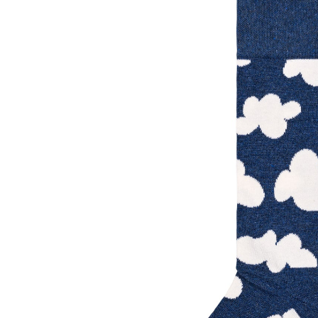
MSCH Copenhagen
Opus
Part Two
PME Legend
S. Oliver Black
Someday
Soyaconcept
Street One
Tamaris
YaYa