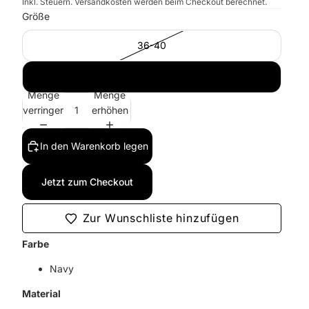
Inkl. Steuern. Versandkosten werden beim Checkout berechnet.
Größe
36-40
41-46
Menge
Menge
verringern
erhöhen
In den Warenkorb legen
Jetzt zum Checkout
Zur Wunschliste hinzufügen
Farbe
Navy
Material