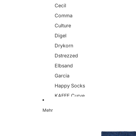
Cecil
Comma
Culture
Digel
Drykorn
Dstrezzed
Elbsand
Garcia
Happy Socks
KAFFE Curve
Lerros
Mehr
Marc O`Polo
Monari
Mos Mosh