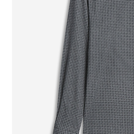
Soyaconcept
Street One
Tamaris
YaYa