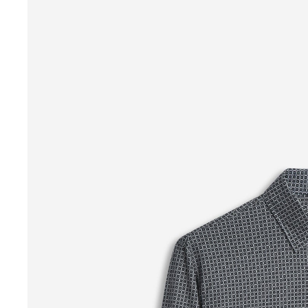
Garcia
Happy Socks
KAFFE Curve
Lerros
Marc O`Polo
Monari
Mos Mosh
MSCH Copenhagen
Opus
Part Two
PME Legend
S. Oliver Black
Someday