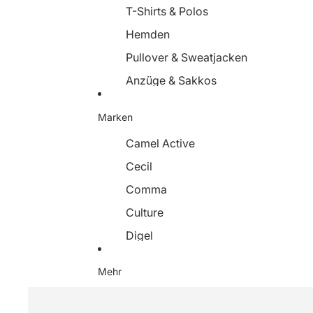
T-Shirts & Polos
Jeans & Hosen
Hemden
Shorts
Pullover & Sweatjacken
Jacken & Mäntel
Anzüge & Sakkos
Blazer
Jacken & Mäntel
Schuhe
Marken
Jeans & Hosen
Taschen
Camel Active
Shorts
Gürtel
Cecil
Schuhe
Strümpfe &
Comma
Accessoires
Strumpfhosen
Culture
Hüte & Mützen
Digel
Schals & Tücher
Drykorn
Curve
Mehr
Dstrezzed
Elbsand