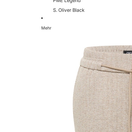
PME Legend
S. Oliver Black
Someday
Mehr
Soyaconcept
Street One
Tamaris
YaYa