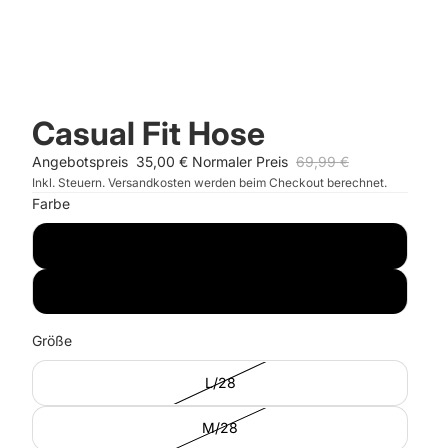
Casual Fit Hose
Angebotspreis
35,00 €
Normaler Preis
69,99 €
Inkl. Steuern. Versandkosten werden beim Checkout berechnet.
Farbe
creamy white
black
Größe
L/28
M/28