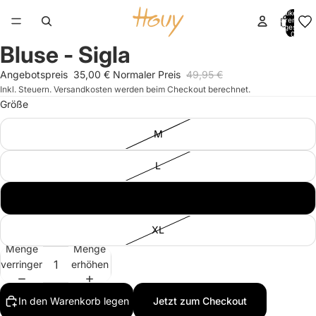
Artikel im
Warenkorb
insgesamt:
0
Bluse - Sigla
Bild
Bild
Bild
Bild
Bild
Bild
im
im
im
im
im
im
Angebotspreis
35,00 €
Normaler Preis
49,95 €
Vollbildmodus
Vollbildmodus
Vollbildmodus
Vollbildmodus
Vollbildmodus
Vollbildmodus
Inkl. Steuern. Versandkosten werden beim Checkout berechnet.
öffnen
öffnen
öffnen
öffnen
öffnen
öffnen
Größe
M
L
S
XL
Menge
Menge
verringern
erhöhen
In den Warenkorb legen
Jetzt zum Checkout