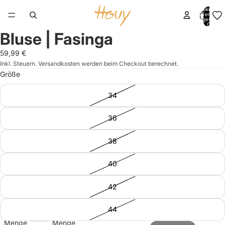
Artikel im
Warenkorb
insgesamt:
0
Bluse | Fasinga
Bild
Bild
Bild
im
im
im
59,99 €
Vollbildmodus
Vollbildmodus
Vollbildmodus
Inkl. Steuern. Versandkosten werden beim Checkout berechnet.
öffnen
öffnen
öffnen
Größe
34
36
38
40
42
44
Menge
Menge