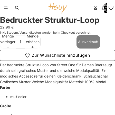
Artikel im
Warenkorb
insgesamt:
0
Bedruckter Struktur-Loop
Bild
Bild
Bild
Bild
Bild
im
im
im
im
im
22,99 €
Vollbildmodus
Vollbildmodus
Vollbildmodus
Vollbildmodus
Vollbildmodus
Inkl. Steuern. Versandkosten werden beim Checkout berechnet.
öffnen
öffnen
öffnen
öffnen
öffnen
Menge
Menge
verringern
erhöhen
Ausverkauft
Zur Wunschliste hinzufügen
Der bedruckte Struktur-Loop von Street One für Damen überzeugt
durch sein grafisches Muster und die weiche Modalqualität. Ein
modisches Accessoire für deinen Kleiderschrank! Schlauchschal
Grafisches Muster Weiche Modalqualität Material: 100% Modal
Farbe
multicolor
Größe