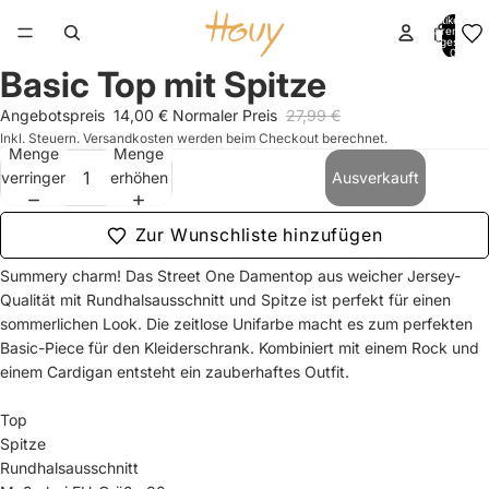
Artikel im
Warenkorb
insgesamt:
0
Basic Top mit Spitze
Bild
Bild
Bild
Bild
Bild
Bild
Bild
Bild
Bild
Bild
Bild
Bild
Bild
Bild
im
im
im
im
im
im
im
im
im
im
im
im
im
im
Angebotspreis
14,00 €
Normaler Preis
27,99 €
Vollbildmodus
Vollbildmodus
Vollbildmodus
Vollbildmodus
Vollbildmodus
Vollbildmodus
Vollbildmodus
Vollbildmodus
Vollbildmodus
Vollbildmodus
Vollbildmodus
Vollbildmodus
Vollbildmodus
Vollbildmodus
Inkl. Steuern. Versandkosten werden beim Checkout berechnet.
öffnen
öffnen
öffnen
öffnen
öffnen
öffnen
öffnen
öffnen
öffnen
öffnen
öffnen
öffnen
öffnen
öffnen
Menge
Menge
verringern
erhöhen
Ausverkauft
Zur Wunschliste hinzufügen
Summery charm! Das Street One Damentop aus weicher Jersey-
Qualität mit Rundhalsausschnitt und Spitze ist perfekt für einen
sommerlichen Look. Die zeitlose Unifarbe macht es zum perfekten
Basic-Piece für den Kleiderschrank. Kombiniert mit einem Rock und
einem Cardigan entsteht ein zauberhaftes Outfit.
Top
Spitze
Rundhalsausschnitt