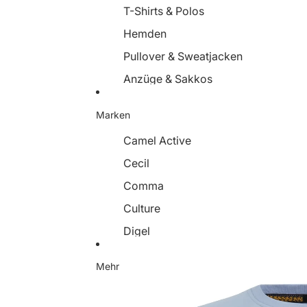
T-Shirts & Polos
Jeans & Hosen
Hemden
Shorts
Pullover & Sweatjacken
Jacken & Mäntel
Anzüge & Sakkos
Blazer
Jacken & Mäntel
Schuhe
Marken
Jeans & Hosen
Taschen
Camel Active
Shorts
Gürtel
Cecil
Schuhe
Strümpfe &
Comma
Accessoires
Strumpfhosen
Culture
Hüte & Mützen
Digel
Schals & Tücher
Drykorn
Curve
Mehr
Dstrezzed
Elbsand