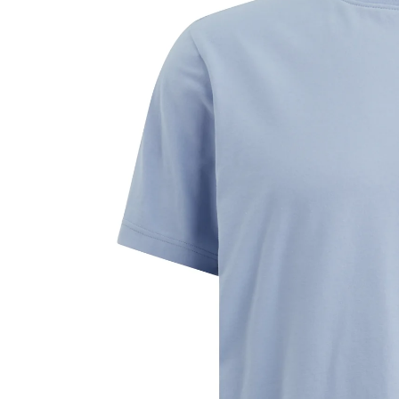
Garcia
Happy Socks
KAFFE Curve
Lerros
Marc O`Polo
Monari
Mos Mosh
MSCH Copenhagen
Opus
Part Two
PME Legend
S. Oliver Black
Someday