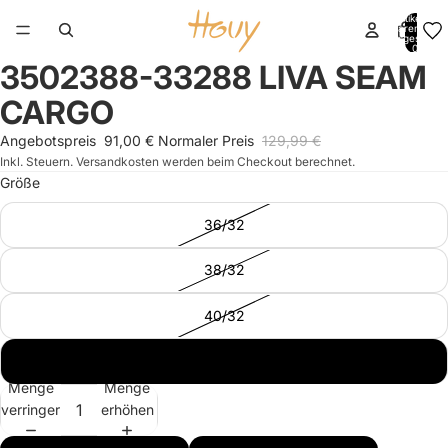
Artikel im
Warenkorb
insgesamt:
0
3502388-33288 LIVA SEAM
Bild
Bild
Bild
Bild
Bild
Bild
im
im
im
im
im
im
CARGO
Vollbildmodus
Vollbildmodus
Vollbildmodus
Vollbildmodus
Vollbildmodus
Vollbildmodus
öffnen
öffnen
öffnen
öffnen
öffnen
öffnen
Angebotspreis
91,00 €
Normaler Preis
129,99 €
Inkl. Steuern. Versandkosten werden beim Checkout berechnet.
Größe
36/32
38/32
40/32
42/32
Menge
Menge
verringern
erhöhen