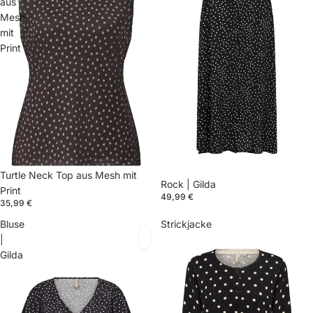
aus
Mesh
mit
Print
Turtle Neck Top aus Mesh mit
Rock | Gilda
Print
49,99 €
35,99 €
Bluse
Strickjacke
|
Gilda