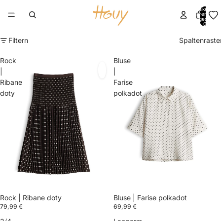
Artikel im
Warenkorb
insgesamt:
0
Filtern
Spaltenraste
Rock
Bluse
|
|
Ribane
Farise
doty
polkadot
Bluse | Farise polkadot
Rock | Ribane doty
69,99 €
79,99 €