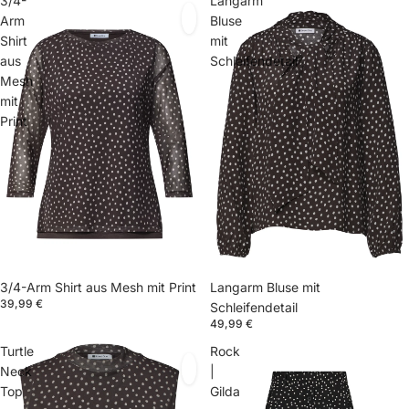
3/4-
Langarm
Arm
Bluse
Shirt
mit
aus
Schleifendetail
Mesh
mit
Print
3/4-Arm Shirt aus Mesh mit Print
Langarm Bluse mit
39,99 €
Schleifendetail
49,99 €
Turtle
Rock
Neck
|
Top
Gilda