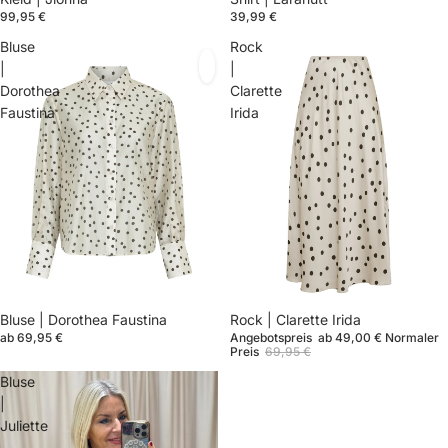
99,95 €
39,99 €
Bluse
Rock
|
|
Dorothea
Clarette
Faustina
Irida
Ausverkauft
Bluse | Dorothea Faustina
Sale
Rock | Clarette Irida
ab 69,95 €
Angebotspreis
ab 49,00 €
Normaler
Preis
69,95 €
Bluse
|
Juliette